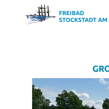
FREIBAD
STOCKSTADT AM
Home
Förderverein
Mitglied werden
DAS Freibad
Aktuelles
Schwimmkurse
GRO
Kontakt
Datenschutz
Impressum