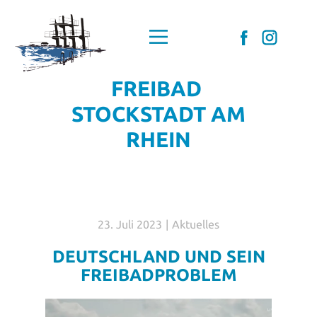
Home
Förderverein
FREIBAD
Mitglied werden
STOCKSTADT AM
DAS Freibad
RHEIN
Aktuelles
Schwimmkurse
Kontakt
Datenschutz
23. Juli 2023
Aktuelles
Impressum
DEUTSCHLAND UND SEIN
FREIBADPROBLEM