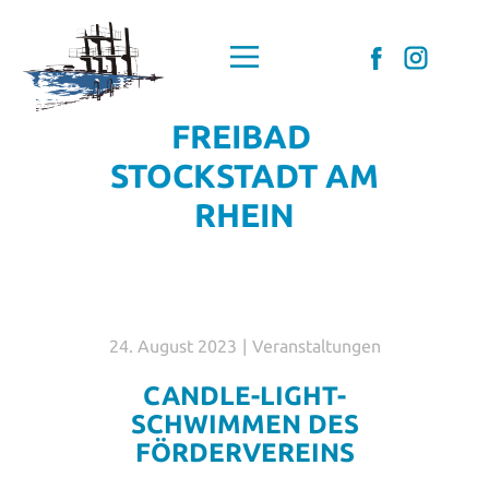
Home
Förderverein
FREIBAD
Mitglied werden
STOCKSTADT AM
DAS Freibad
RHEIN
Aktuelles
Schwimmkurse
Kontakt
Datenschutz
24. August 2023
Veranstaltungen
Impressum
CANDLE-LIGHT-
SCHWIMMEN DES
FÖRDERVEREINS