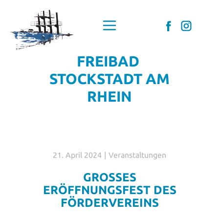
Home
Förderverein
FREIBAD
Mitglied werden
STOCKSTADT AM
DAS Freibad
RHEIN
Aktuelles
Schwimmkurse
Kontakt
Datenschutz
21. April 2024
Veranstaltungen
Impressum
GROSSES E
RÖFFNUNGSFEST DES F
ÖRDERVEREINS