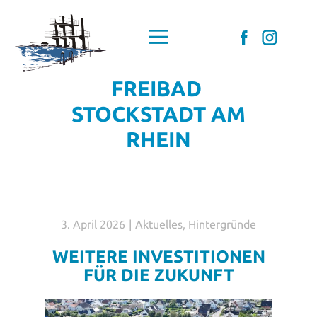
Home
Förderverein
FREIBAD
Mitglied werden
STOCKSTADT AM
DAS Freibad
RHEIN
Aktuelles
Schwimmkurse
Kontakt
Datenschutz
3. April 2026
Aktuelles
,
Hintergründe
Impressum
WEITERE INVESTITIONEN
FÜR DIE ZUKUNFT